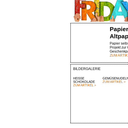
Papie
Altpap
Papier selbs
Projekt zur
Geschenkpa
ZUM ARTIK
BILDERGALERIE
HEISSE
GEMÜSENUDEL
SCHOKOLADE
ZUM ARTIKEL >
ZUM ARTIKEL >