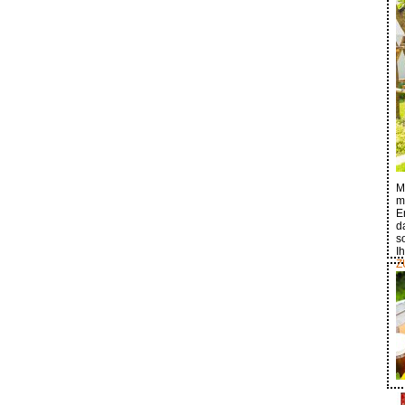
M
m
E
d
s
I
Z