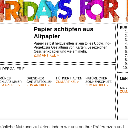
Papier schöpfen aus
EUR
Altpapier
Papier selbst herzustellen ist ein tolles Upcycling-
Projekt zur Gestaltung von Karten, Lesezeichen,
Geschenkpapier und vielem mehr.
ZUM ARTIKEL >
ILDERGALERIE
RÜNES
DRESDNER
HÜHNER HALTEN
NATÜRLICHER
MEH
CHLAFZIMMER
CHRISTSTOLLEN
ZUM ARTIKEL >
SONNENSCHUTZ
UM ARTIKEL >
ZUM ARTIKEL >
ZUM ARTIKEL >
MAS
ZUM 
ögliche Nutzung zu bieten, indem wir uns an Ihre Präferenzen und