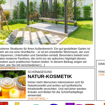
oderne Strukturen für Ihren Außenbereich: Ein gut gestalteter Garten ist
ehr als nur eine Grünfläche – er ist ein erweiterter Wohnraum, der zum
ntspannen, Unterhalten und Genießen einlädt. Besonders beliebt sind
abei moderne Pavillons, die nicht nur als optisches Highlight dienen,
ondern auch praktischen Nutzen bieten. In diesem Beitrag zeigen wir
EIN
hnen, wie Sie mit verschiedenen […]
UM ARTIKEL >
SCHÖN&GESUND
FEN
ZUM 
NATUR-KOSMETIK
Immer mehr Menschen interessieren sich für
Naturkosmetik und wollen auf synthetische
Inhaltsstoffe verzichten. Und seit jeher werden
Kräuter und Blüten für die Schönheitspflege
verwendet.
ZUM ARTIKEL >