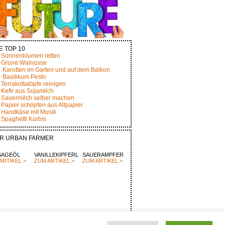
E TOP 10
Sonnenblumen retten
Grüne Walnüsse
Karotten im Garten und auf dem Balkon
Basilikum Pesto
Terrakottatöpfe reinigen
Kefir aus Sojamilch
Sauermilch selber machen
Papier schöpfen aus Altpapier
Handkäse mit Musik
Spaghetti Kürbis
R URBAN FARMER
SAGEÖL
VANILLEKIPFERL
SAUERAMPFER
ARTIKEL >
ZUM ARTIKEL >
ZUM ARTIKEL >