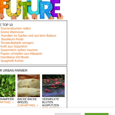
E TOP 10
Sonnenblumen retten
Grüne Walnüsse
Karotten im Garten und auf dem Balkon
Basilikum Pesto
Terrakottatöpfe reinigen
Kefir aus Sojamilch
Sauermilch selber machen
Papier schöpfen aus Altpapier
Handkäse mit Musik
Spaghetti Kürbis
R URBAN FARMER
ERAMPFER
BACKE BACKE
VERWELKTE
ARTIKEL >
BREZEL
BLÜTEN
ZUM ARTIKEL >
AUSPUTZEN
ZUM ARTIKEL >