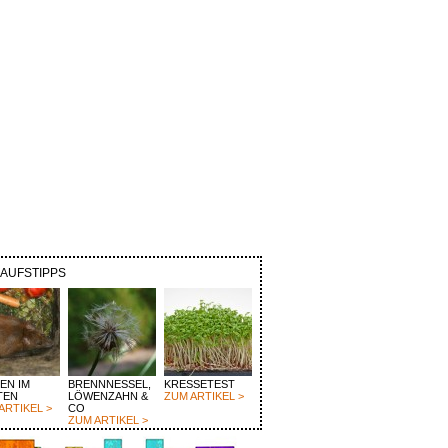
KAUFSTIPPS
EN IM
BRENNNESSEL,
KRESSETEST
TEN
LÖWENZAHN &
ZUM ARTIKEL >
ARTIKEL >
CO
ZUM ARTIKEL >