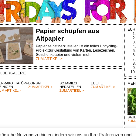
Papier schöpfen aus
EUR
Altpapier
Papier selbst herzustellen ist ein tolles Upcycling-
Projekt zur Gestaltung von Karten, Lesezeichen,
Geschenkpapier und vielem mehr.
ZUM ARTIKEL >
ILDERGALERIE
ERRAKOTTATÖPFE
BONSAI
SOJAMILCH
EI, EI, EI
MEH
EINIGEN
ZUM ARTIKEL >
HERSTELLEN
ZUM ARTIKEL >
UM ARTIKEL >
ZUM ARTIKEL >
SAU
ZUM 
ögliche Nutzung zu bieten, indem wir uns an Ihre Präferenzen und