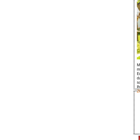
M
m
E
d
s
I
Z