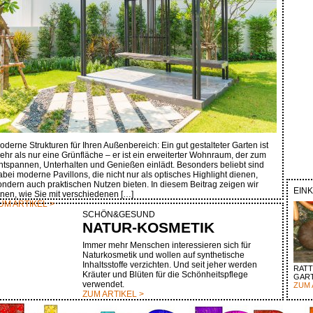
oderne Strukturen für Ihren Außenbereich: Ein gut gestalteter Garten ist
ehr als nur eine Grünfläche – er ist ein erweiterter Wohnraum, der zum
ntspannen, Unterhalten und Genießen einlädt. Besonders beliebt sind
abei moderne Pavillons, die nicht nur als optisches Highlight dienen,
ondern auch praktischen Nutzen bieten. In diesem Beitrag zeigen wir
EIN
hnen, wie Sie mit verschiedenen […]
UM ARTIKEL >
SCHÖN&GESUND
NATUR-KOSMETIK
Immer mehr Menschen interessieren sich für
Naturkosmetik und wollen auf synthetische
Inhaltsstoffe verzichten. Und seit jeher werden
RATT
Kräuter und Blüten für die Schönheitspflege
GAR
verwendet.
ZUM 
ZUM ARTIKEL >