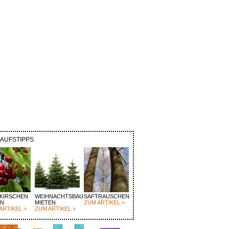
KAUFSTIPPS
KIRSCHEN
WEIHNACHTSBAUM
SAFTRAUSCHEN
EN
MIETEN
ZUM ARTIKEL >
ARTIKEL >
ZUM ARTIKEL >