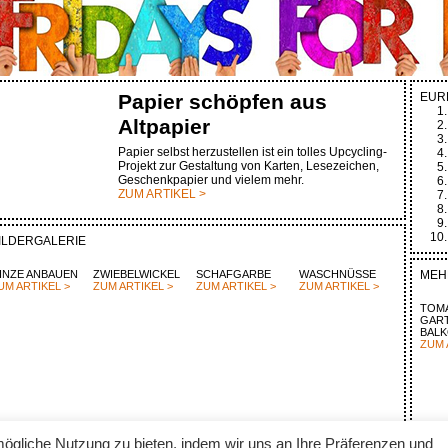
Papier schöpfen aus
EUR
Altpapier
Papier selbst herzustellen ist ein tolles Upcycling-
Projekt zur Gestaltung von Karten, Lesezeichen,
Geschenkpapier und vielem mehr.
ZUM ARTIKEL >
ILDERGALERIE
INZE ANBAUEN
ZWIEBELWICKEL
SCHAFGARBE
WASCHNÜSSE
MEH
UM ARTIKEL >
ZUM ARTIKEL >
ZUM ARTIKEL >
ZUM ARTIKEL >
TOMA
GAR
BAL
ZUM 
ögliche Nutzung zu bieten, indem wir uns an Ihre Präferenzen und