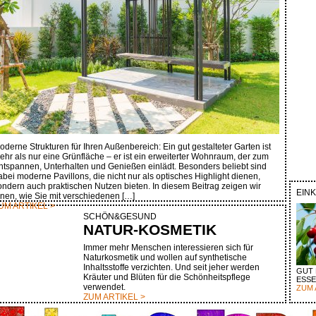
oderne Strukturen für Ihren Außenbereich: Ein gut gestalteter Garten ist
ehr als nur eine Grünfläche – er ist ein erweiterter Wohnraum, der zum
ntspannen, Unterhalten und Genießen einlädt. Besonders beliebt sind
abei moderne Pavillons, die nicht nur als optisches Highlight dienen,
ondern auch praktischen Nutzen bieten. In diesem Beitrag zeigen wir
EIN
hnen, wie Sie mit verschiedenen […]
UM ARTIKEL >
SCHÖN&GESUND
NATUR-KOSMETIK
Immer mehr Menschen interessieren sich für
Naturkosmetik und wollen auf synthetische
Inhaltsstoffe verzichten. Und seit jeher werden
GUT 
Kräuter und Blüten für die Schönheitspflege
ESS
verwendet.
ZUM 
ZUM ARTIKEL >