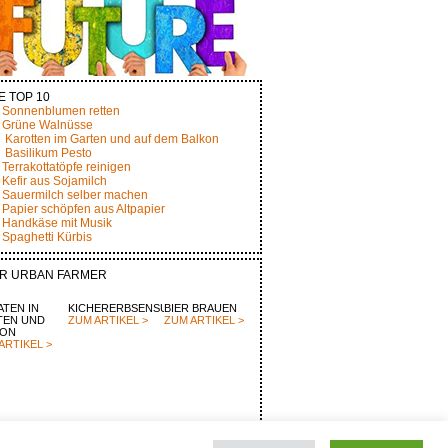
E TOP 10
Sonnenblumen retten
Grüne Walnüsse
Karotten im Garten und auf dem Balkon
Basilikum Pesto
Terrakottatöpfe reinigen
Kefir aus Sojamilch
Sauermilch selber machen
Papier schöpfen aus Altpapier
Handkäse mit Musik
Spaghetti Kürbis
R URBAN FARMER
TEN IN
KICHERERBSENSUPPE
BIER BRAUEN
TEN UND
ZUM ARTIKEL >
ZUM ARTIKEL >
KON
ARTIKEL >