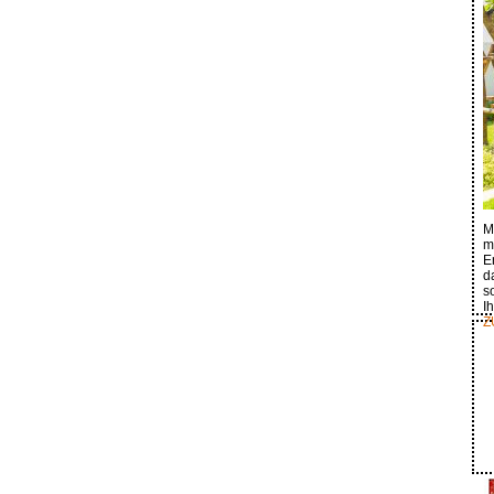
M
m
E
d
s
I
Z