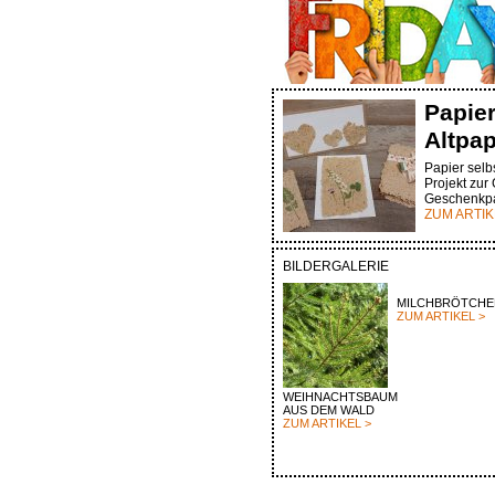
Papie
Altpap
Papier selbs
Projekt zur
Geschenkpa
ZUM ARTIK
BILDERGALERIE
MILCHBRÖTCHE
ZUM ARTIKEL >
WEIHNACHTSBAUM
AUS DEM WALD
ZUM ARTIKEL >