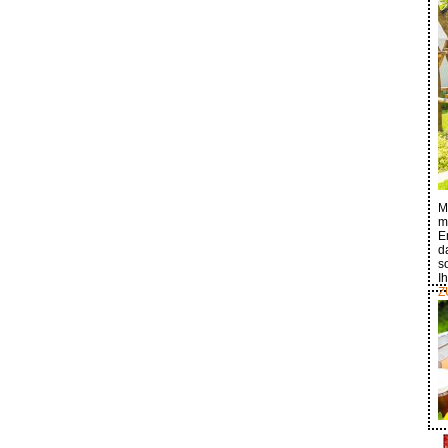
M
m
E
d
s
I
Z