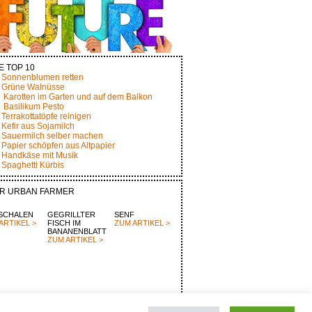
E TOP 10
Sonnenblumen retten
Grüne Walnüsse
Karotten im Garten und auf dem Balkon
Basilikum Pesto
Terrakottatöpfe reinigen
Kefir aus Sojamilch
Sauermilch selber machen
Papier schöpfen aus Altpapier
Handkäse mit Musik
Spaghetti Kürbis
R URBAN FARMER
SCHALEN
GEGRILLTER
SENF
ARTIKEL >
FISCH IM
ZUM ARTIKEL >
BANANENBLATT
ZUM ARTIKEL >