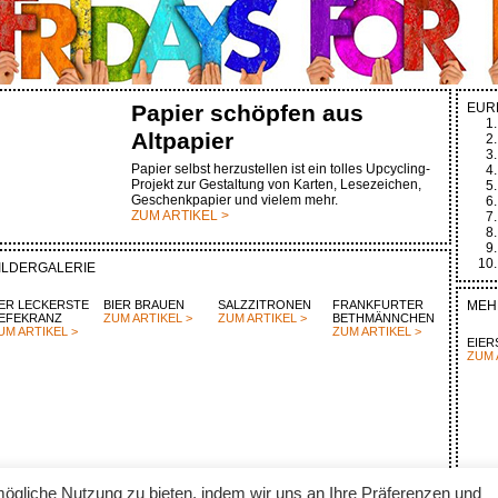
Papier schöpfen aus
EUR
Altpapier
Papier selbst herzustellen ist ein tolles Upcycling-
Projekt zur Gestaltung von Karten, Lesezeichen,
Geschenkpapier und vielem mehr.
ZUM ARTIKEL >
ILDERGALERIE
ER LECKERSTE
BIER BRAUEN
SALZZITRONEN
FRANKFURTER
MEH
EFEKRANZ
ZUM ARTIKEL >
ZUM ARTIKEL >
BETHMÄNNCHEN
UM ARTIKEL >
ZUM ARTIKEL >
EIER
ZUM 
ögliche Nutzung zu bieten, indem wir uns an Ihre Präferenzen und