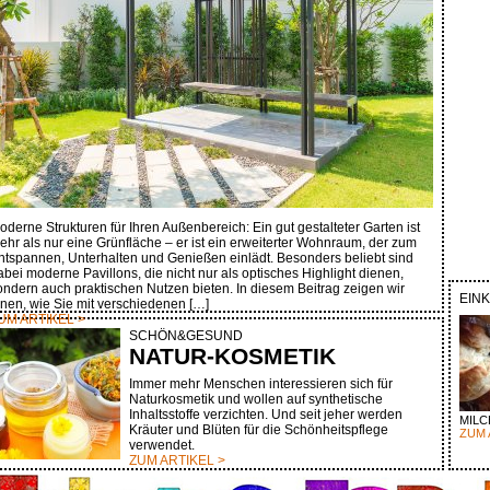
oderne Strukturen für Ihren Außenbereich: Ein gut gestalteter Garten ist
ehr als nur eine Grünfläche – er ist ein erweiterter Wohnraum, der zum
ntspannen, Unterhalten und Genießen einlädt. Besonders beliebt sind
abei moderne Pavillons, die nicht nur als optisches Highlight dienen,
ondern auch praktischen Nutzen bieten. In diesem Beitrag zeigen wir
EIN
hnen, wie Sie mit verschiedenen […]
UM ARTIKEL >
SCHÖN&GESUND
NATUR-KOSMETIK
Immer mehr Menschen interessieren sich für
Naturkosmetik und wollen auf synthetische
Inhaltsstoffe verzichten. Und seit jeher werden
MIL
Kräuter und Blüten für die Schönheitspflege
ZUM 
verwendet.
ZUM ARTIKEL >