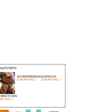
KAUFSTIPPS
KICHERERBSENSUPPE
GAZPACHO
ZUM ARTIKEL >
ZUM ARTIKEL >
CHBRÖTCHEN
ARTIKEL >