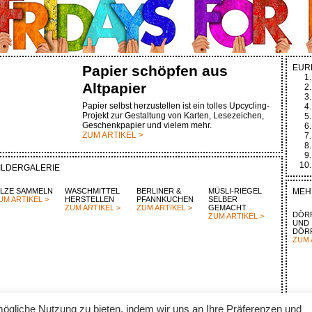
Papier schöpfen aus
EUR
Altpapier
Papier selbst herzustellen ist ein tolles Upcycling-
Projekt zur Gestaltung von Karten, Lesezeichen,
Geschenkpapier und vielem mehr.
ZUM ARTIKEL >
ILDERGALERIE
ILZE SAMMELN
WASCHMITTEL
BERLINER &
MÜSLI-RIEGEL
MEH
UM ARTIKEL >
HERSTELLEN
PFANNKUCHEN
SELBER
ZUM ARTIKEL >
ZUM ARTIKEL >
GEMACHT
DÖR
ZUM ARTIKEL >
UND
DÖR
ZUM 
ögliche Nutzung zu bieten, indem wir uns an Ihre Präferenzen und