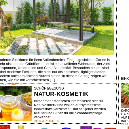
oderne Strukturen für Ihren Außenbereich: Ein gut gestalteter Garten ist
ehr als nur eine Grünfläche – er ist ein erweiterter Wohnraum, der zum
ntspannen, Unterhalten und Genießen einlädt. Besonders beliebt sind
abei moderne Pavillons, die nicht nur als optisches Highlight dienen,
ondern auch praktischen Nutzen bieten. In diesem Beitrag zeigen wir
EIN
hnen, wie Sie mit verschiedenen […]
UM ARTIKEL >
SCHÖN&GESUND
NATUR-KOSMETIK
Immer mehr Menschen interessieren sich für
Naturkosmetik und wollen auf synthetische
Inhaltsstoffe verzichten. Und seit jeher werden
KARO
Kräuter und Blüten für die Schönheitspflege
GAR
verwendet.
AUF 
ZUM ARTIKEL >
BAL
ZUM 