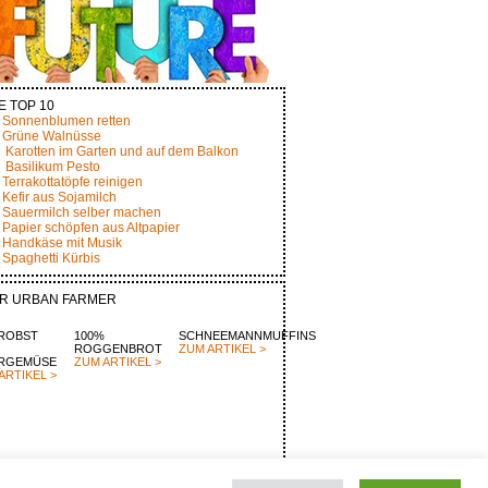
E TOP 10
Sonnenblumen retten
Grüne Walnüsse
Karotten im Garten und auf dem Balkon
Basilikum Pesto
Terrakottatöpfe reinigen
Kefir aus Sojamilch
Sauermilch selber machen
Papier schöpfen aus Altpapier
Handkäse mit Musik
Spaghetti Kürbis
R URBAN FARMER
ROBST
100%
SCHNEEMANNMUFFINS
ROGGENBROT
ZUM ARTIKEL >
RGEMÜSE
ZUM ARTIKEL >
ARTIKEL >