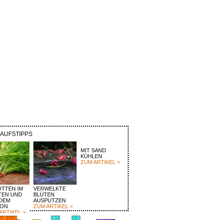
KAUFSTIPPS
MIT SAND
KÜHLEN
ZUM ARTIKEL >
TTEN IM
VERWELKTE
TEN UND
BLÜTEN
DEM
AUSPUTZEN
KON
ZUM ARTIKEL >
ARTIKEL >