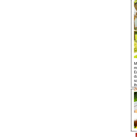
M
m
E
d
s
I
Z