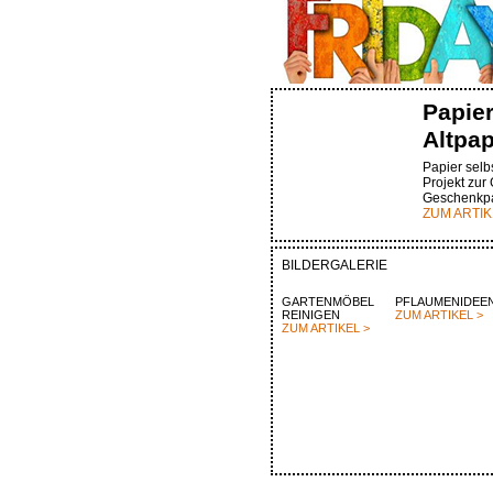
Papie
Altpap
Papier selbs
Projekt zur
Geschenkpa
ZUM ARTIK
BILDERGALERIE
GARTENMÖBEL
PFLAUMENIDEE
REINIGEN
ZUM ARTIKEL >
ZUM ARTIKEL >