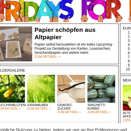
Papier schöpfen aus
EUR
Altpapier
Papier selbst herzustellen ist ein tolles Upcycling-
Projekt zur Gestaltung von Karten, Lesezeichen,
Geschenkpapier und vielem mehr.
ZUM ARTIKEL >
ILDERGALERIE
MEH
UCCHINIBLÜTEN!
GRASMILBEN
GEWÜRZ-
SPAGHETTI
UM ARTIKEL >
ZUM ARTIKEL >
ZUCKER
KÜRBIS
ZUM ARTIKEL >
ZUM ARTIKEL >
ALTE
APF
ZUM 
ögliche Nutzung zu bieten, indem wir uns an Ihre Präferenzen und