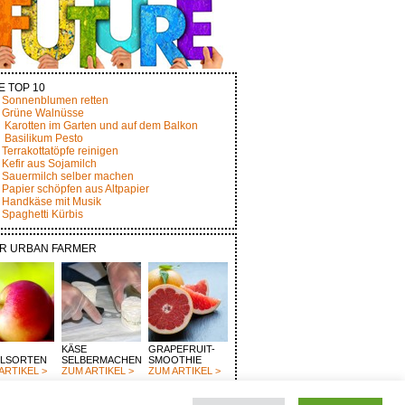
E TOP 10
Sonnenblumen retten
Grüne Walnüsse
Karotten im Garten und auf dem Balkon
Basilikum Pesto
Terrakottatöpfe reinigen
Kefir aus Sojamilch
Sauermilch selber machen
Papier schöpfen aus Altpapier
Handkäse mit Musik
Spaghetti Kürbis
R URBAN FARMER
KÄSE
GRAPEFRUIT-
ELSORTEN
SELBERMACHEN
SMOOTHIE
ARTIKEL >
ZUM ARTIKEL >
ZUM ARTIKEL >