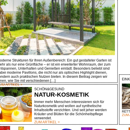
oderne Strukturen für Ihren Außenbereich: Ein gut gestalteter Garten ist
ehr als nur eine Grünfläche – er ist ein erweiterter Wohnraum, der zum
ntspannen, Unterhalten und Genießen einlädt. Besonders beliebt sind
abei moderne Pavillons, die nicht nur als optisches Highlight dienen,
ondern auch praktischen Nutzen bieten. In diesem Beitrag zeigen wir
EIN
hnen, wie Sie mit verschiedenen […]
UM ARTIKEL >
SCHÖN&GESUND
NATUR-KOSMETIK
Immer mehr Menschen interessieren sich für
Naturkosmetik und wollen auf synthetische
Inhaltsstoffe verzichten. Und seit jeher werden
RETT
Kräuter und Blüten für die Schönheitspflege
ZUM 
verwendet.
ZUM ARTIKEL >