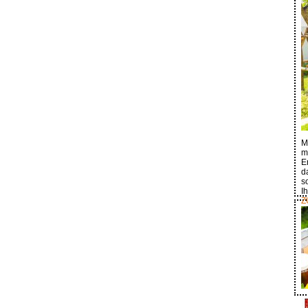
M
m
E
d
s
I
Z