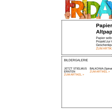
Papie
Altpap
Papier selbs
Projekt zur
Geschenkpa
ZUM ARTIK
BILDERGALERIE
JETZT STIELMUS
BALKONIA (Spinat
ERNTEN
ZUM ARTIKEL >
ZUM ARTIKEL >