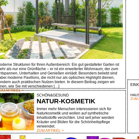
oderne Strukturen für Ihren Außenbereich: Ein gut gestalteter Garten ist
ehr als nur eine Grünfläche – er ist ein erweiterter Wohnraum, der zum
ntspannen, Unterhalten und Genießen einlädt. Besonders beliebt sind
abei moderne Pavillons, die nicht nur als optisches Highlight dienen,
ondern auch praktischen Nutzen bieten. In diesem Beitrag zeigen wir
EIN
hnen, wie Sie mit verschiedenen […]
UM ARTIKEL >
SCHÖN&GESUND
HAUS
ZUM 
NATUR-KOSMETIK
Immer mehr Menschen interessieren sich für
Naturkosmetik und wollen auf synthetische
Inhaltsstoffe verzichten. Und seit jeher werden
Kräuter und Blüten für die Schönheitspflege
verwendet.
ZUM ARTIKEL >