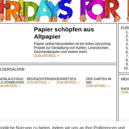
Papier schöpfen aus
EUR
Altpapier
Papier selbst herzustellen ist ein tolles Upcycling-
Projekt zur Gestaltung von Karten, Lesezeichen,
Geschenkpapier und vielem mehr.
ZUM ARTIKEL >
ILDERGALERIE
NOBLAUCHSUD
REGENZISTERNEN
BORRETSCH
DER GARTEN IM
MEH
LS VORBEUGER
ZUM ARTIKEL >
ZUM ARTIKEL >
MAI
UM ARTIKEL >
ZUM ARTIKEL >
RHO
ZUM 
ögliche Nutzung zu bieten, indem wir uns an Ihre Präferenzen und