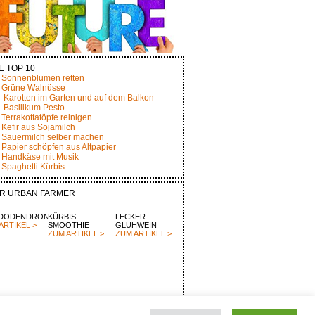
E TOP 10
Sonnenblumen retten
Grüne Walnüsse
Karotten im Garten und auf dem Balkon
Basilikum Pesto
Terrakottatöpfe reinigen
Kefir aus Sojamilch
Sauermilch selber machen
Papier schöpfen aus Altpapier
Handkäse mit Musik
Spaghetti Kürbis
R URBAN FARMER
DODENDRON
KÜRBIS-
LECKER
ARTIKEL >
SMOOTHIE
GLÜHWEIN
ZUM ARTIKEL >
ZUM ARTIKEL >