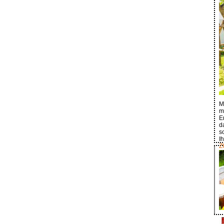
M
m
E
d
s
I
Z