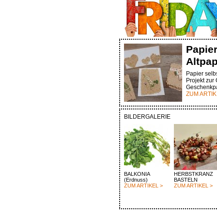
Papie
Altpap
Papier selbs
Projekt zur
Geschenkpa
ZUM ARTIK
BILDERGALERIE
BALKONIA
HERBSTKRANZ
(Erdnuss)
BASTELN
ZUM ARTIKEL >
ZUM ARTIKEL >